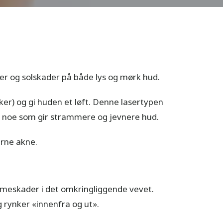
ker og solskader på både lys og mørk hud.
er) og gi huden et løft. Denne lasertypen
n, noe som gir strammere og jevnere hud.
erne akne.
meskader i det omkringliggende vevet.
 rynker «innenfra og ut».