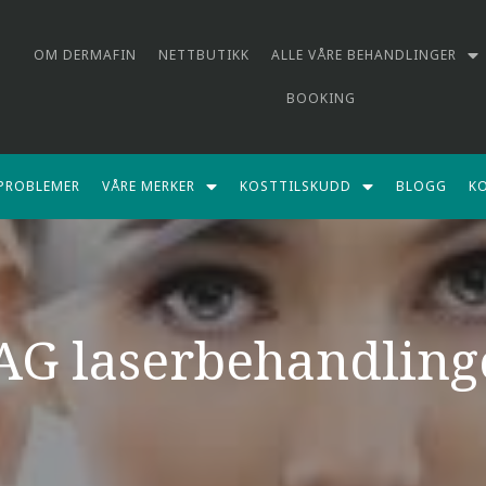
OM DERMAFIN
NETTBUTIKK
ALLE VÅRE BEHANDLINGER
BOOKING
PROBLEMER
VÅRE MERKER
KOSTTILSKUDD
BLOGG
K
AG laserbehandling