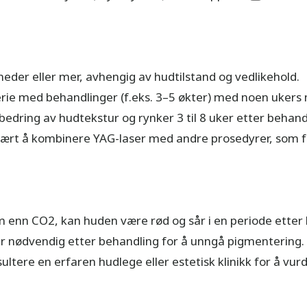
eder eller mer, avhengig av hudtilstand og vedlikehold.
rie med behandlinger (f.eks. 3–5 økter) med noen ukers 
edring av hudtekstur og rynker 3 til 8 uker etter behand
ært å kombinere YAG-laser med andre prosedyrer, som fac
enn CO2, kan huden være rød og sår i en periode etter 
er nødvendig etter behandling for å unngå pigmentering.
ltere en erfaren hudlege eller estetisk klinikk for å vu