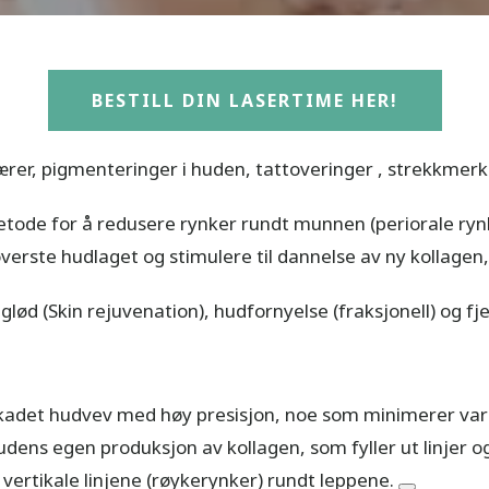
BESTILL DIN LASERTIME HER!
lærer, pigmenteringer i huden, tattoveringer , strekkmer
etode for å redusere rynker rundt munnen (periorale rynk
øverste hudlaget og stimulere til dannelse av ny kollage
glød (Skin rejuvenation), hudfornyelse (fraksjonell) og fj
adet hudvev med høy presisjon, noe som minimerer var
dens egen produksjon av kollagen, som fyller ut linjer og
e vertikale linjene (røykerynker) rundt leppene.