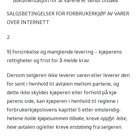
dokumentasjon for at varene er sendt tilbake.
SALGSBETINGELSER FOR FORBRUKERKJØP AV VARER
OVER INTERNETT
2
9] Forsinkelse og manglende levering – kjøperens
rettigheter og frist for å melde krav
Dersom selgeren ikke leverer varen eller leverer den
for sent i henhold til avtalen mellom partene, og
dette ikke skyldes kjøperen eller forhold på kjø-
perens side, kan kjøperen i henhold til reglene i
forbrukerkjøpslovens kapittel 5 etter omstendig-
hetene
holde kjøpesummen tilbake
, kreve
oppfyl- lelse
,
heve
avtalen og/eller kreve
erstatning
fra selgeren.