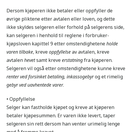
Dersom kjøperen ikke betaler eller oppfyller de
øvrige pliktene etter avtalen eller loven, og dette
ikke skyldes selgeren eller forhold på selgerens side,
kan selgeren i henhold til reglene i forbruker-
kjøpsloven kapittel 9 etter omstendighetene
holde
varen tilbake
, kreve
oppfyllelse
av avtalen, kreve
avtalen
hevet
samt kreve
erstatning
fra kjøperen.
Selgeren vil også etter omstendighetene kunne kreve
renter ved forsinket betaling, inkassogebyr
og et rimelig
gebyr ved uavhentede varer
.
• Oppfyllelse
Selger kan fastholde kjøpet og kreve at kjøperen
betaler kjøpesummen. Er varen ikke levert, taper
selgeren sin rett dersom han venter urimelig lenge
med å fremme kravet.