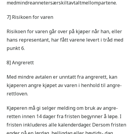
medmindreannetersærskiltavtaltmellompartene.
7] Risikoen for varen
Risikoen for varen går over på kjøper når han, eller
hans representant, har fått varene levert i tråd med
punkt 6.
8] Angrerett
Med mindre avtalen er unntatt fra angrerett, kan
kjøperen angre kjøpet av varen i henhold til angre-
rettloven.
Kjøperen må gi selger melding om bruk av angre-
retten innen 14 dager fra fristen begynner å løpe. I
fristen inkluderes alle kalenderdager. Dersom fristen
ender på en lørdag, helligdag eller høytids- dag