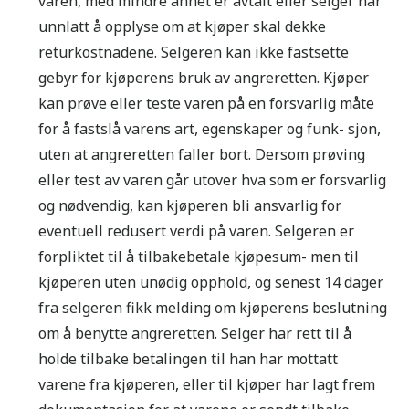
varen, med mindre annet er avtalt eller selger har
unnlatt å opplyse om at kjøper skal dekke
returkostnadene. Selgeren kan ikke fastsette
gebyr for kjøperens bruk av angreretten. Kjøper
kan prøve eller teste varen på en forsvarlig måte
for å fastslå varens art, egenskaper og funk- sjon,
uten at angreretten faller bort. Dersom prøving
eller test av varen går utover hva som er forsvarlig
og nødvendig, kan kjøperen bli ansvarlig for
eventuell redusert verdi på varen. Selgeren er
forpliktet til å tilbakebetale kjøpesum- men til
kjøperen uten unødig opphold, og senest 14 dager
fra selgeren fikk melding om kjøperens beslutning
om å benytte angreretten. Selger har rett til å
holde tilbake betalingen til han har mottatt
varene fra kjøperen, eller til kjøper har lagt frem