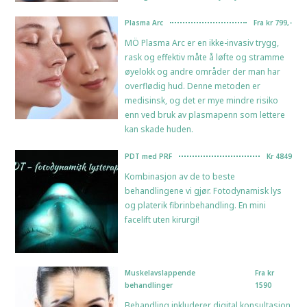
Plasma Arc
Fra kr 799,-
MÖ Plasma Arc er en ikke-invasiv trygg,
rask og effektiv måte å løfte og stramme
øyelokk og andre områder der man har
overflødig hud. Denne metoden er
medisinsk, og det er mye mindre risiko
enn ved bruk av plasmapenn som lettere
kan skade huden.
PDT med PRF
Kr 4849
Kombinasjon av de to beste
behandlingene vi gjør. Fotodynamisk lys
og platerik fibrinbehandling. En mini
facelift uten kirurgi!
Muskelavslappende
Fra kr
behandlinger
1590
Behandling inkluderer digital konsultasjon