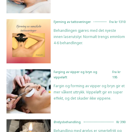
Fjerning av tattoveringer
Fra kr 1310
Behandlingen gjøres med det nyeste
innen laserutstyr. Normalt trengs emmlom
4-6 behandlinger.
Farging av vipper og bryn og
Fra kr
vippeløft
195
Fargin og forming av vipper og bryn gir et
mer våkent uttrykk. Vippeløft gir en super
effekt, og det skader ikke vippene.
Ørelysbehandling
Kr 390
Behandling med ørelys er smertefritt og