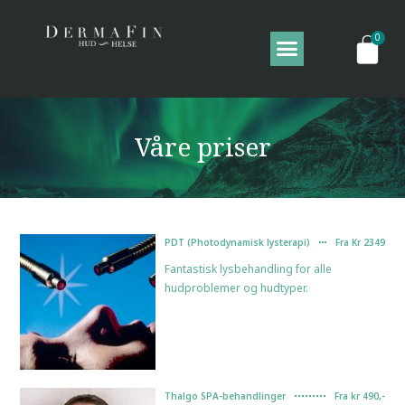
Våre priser
PDT (Photodynamisk lysterapi)
Fra Kr 2349
Fantastisk lysbehandling for alle
hudproblemer og hudtyper.
Thalgo SPA-behandlinger
Fra kr 490,-